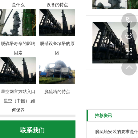
是什么
设备的特点
脱硫塔寿命的影响
脱硝设备堵塔的原
因素
因
星空网官方站入口
脱硫塔的特点
_星空（中国）,如
何保养
推荐资讯
联系我们
脱硫塔安装的要求是