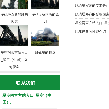
脱硫塔安装的要求是
脱硫塔寿命的影响因
脱硫塔寿命的影响
脱硝设备堵塔的原
因素
因
星空网官方站入口_星
脱硝设备的性能介绍
星空网官方站入口
脱硫塔的特点
_星空（中国）,如
何保养
联系我们
星空网官方站入口_星空（中
国）,