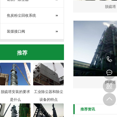
脱硫塔
焦炭粉尘回收系统
装煤接口阀
推荐
脱硫塔
脱硫塔安装的要求
工业除尘器和除尘
是什么
设备的特点
推荐资讯