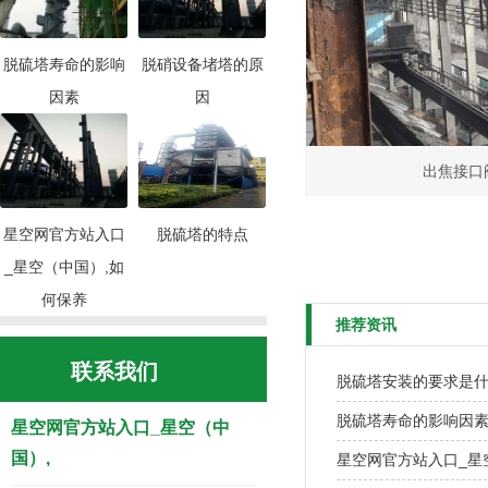
脱硫塔寿命的影响
脱硝设备堵塔的原
因素
因
出焦接口
星空网官方站入口
脱硫塔的特点
_星空（中国）,如
何保养
推荐资讯
联系我们
脱硫塔安装的要求是
脱硫塔寿命的影响因
星空网官方站入口_星空（中
国）,
星空网官方站入口_星