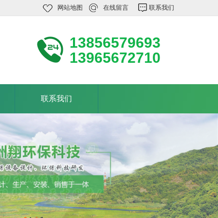
网站地图
在线留言
联系我们
13856579693
13965672710
联系我们