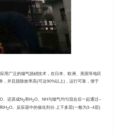
是目前国际上应用广泛的烟气脱硝技术，在日本、欧洲、美国等地区
，并且脱除效率高(可达90%以上)，运行可靠，便于
O、还原成N
和H
O。NH与烟气均匀混合后一起通过--
2
2
和H
O。反应器中的催化剂分.上下多层(一般为3--4层)
2