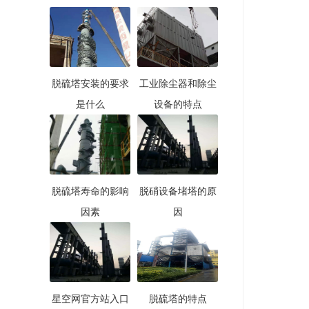
脱硫塔安装的要求
工业除尘器和除尘
是什么
设备的特点
脱硫塔寿命的影响
脱硝设备堵塔的原
因素
因
星空网官方站入口
脱硫塔的特点