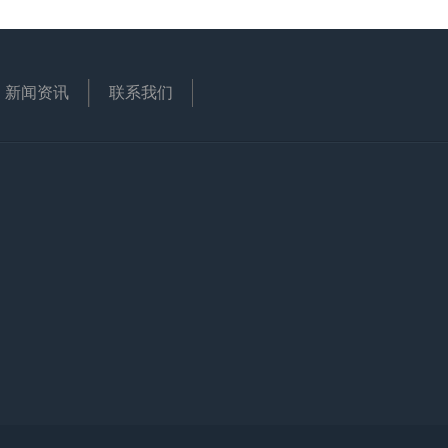
新闻资讯
联系我们