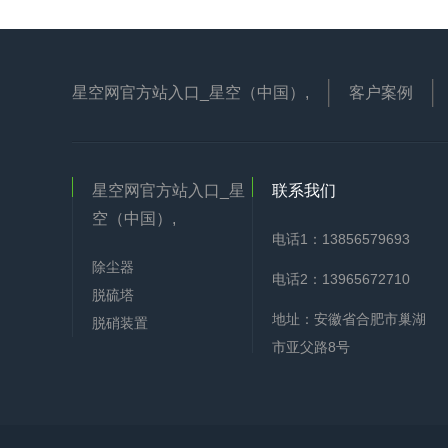
星空网官方站入口_星空（中国）,
客户案例
星空网官方站入口_星
联系我们
空（中国）,
电话1：13856579693
除尘器
电话2：13965672710
脱硫塔
地址：安徽省合肥市巢湖
脱硝装置
市亚父路8号