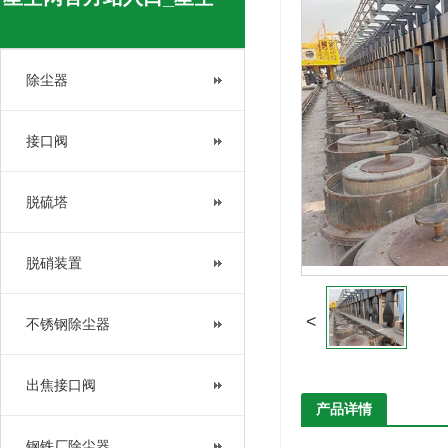
除尘器
（中国）,
接口阀
脱硫塔
脱硝装置
<
不锈钢除尘器
出焦接口阀
产品详情
钢铁厂除尘器